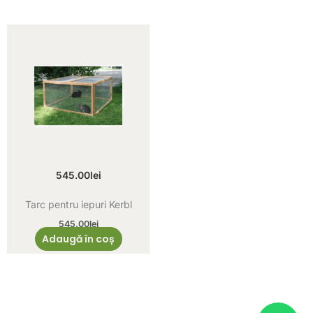
545.00
lei
Tarc pentru iepuri Kerbl
545.00
lei
Adaugă în coș