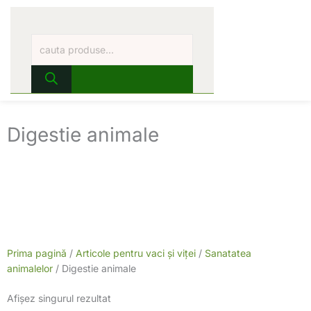
Skip
Products
to
search
content
Digestie animale
Prima pagină
/
Articole pentru vaci și viței
/
Sanatatea
animalelor
/ Digestie animale
Afișez singurul rezultat