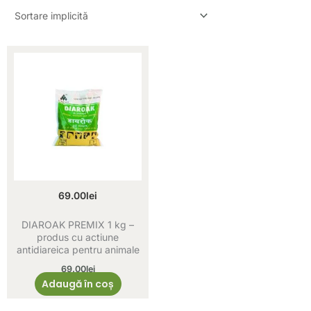
69.00
lei
DIAROAK PREMIX 1 kg –
produs cu actiune
antidiareica pentru animale
69.00
lei
Adaugă în coș