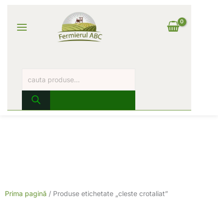
Skip
Products
Main
to
search
content
Log In
Menu
Prima pagină
/ Produse etichetate „cleste crotaliat”