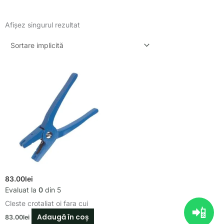
Afișez singurul rezultat
83.00
lei
Evaluat la
0
din 5
Cleste crotaliat oi fara cui
📲
Adaugă în coș
83.00
lei