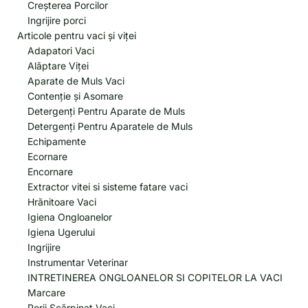
Creșterea Porcilor
Ingrijire porci
Articole pentru vaci și viței
Adapatori Vaci
Alăptare Viței
Aparate de Muls Vaci
Contenție și Asomare
Detergenți Pentru Aparate de Muls
Detergenți Pentru Aparatele de Muls
Echipamente
Ecornare
Encornare
Extractor vitei si sisteme fatare vaci
Hrănitoare Vaci
Igiena Ongloanelor
Igiena Ugerului
Ingrijire
Instrumentar Veterinar
INTRETINEREA ONGLOANELOR SI COPITELOR LA VACI
Marcare
Perii Scărpinat Vaci