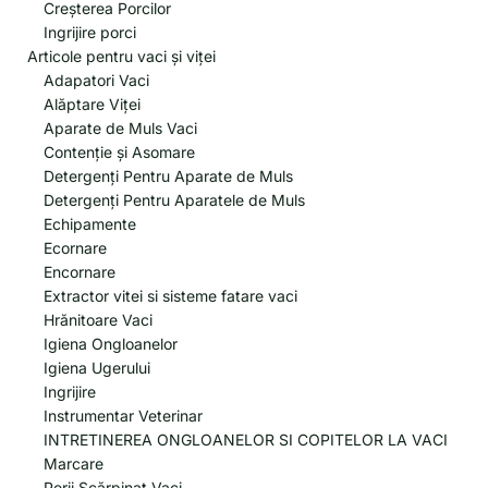
Creșterea Porcilor
Ingrijire porci
Articole pentru vaci și viței
Adapatori Vaci
Alăptare Viței
Aparate de Muls Vaci
Contenție și Asomare
Detergenți Pentru Aparate de Muls
Detergenți Pentru Aparatele de Muls
Echipamente
Ecornare
Encornare
Extractor vitei si sisteme fatare vaci
Hrănitoare Vaci
Igiena Ongloanelor
Igiena Ugerului
Ingrijire
Instrumentar Veterinar
INTRETINEREA ONGLOANELOR SI COPITELOR LA VACI
Marcare
Perii Scărpinat Vaci