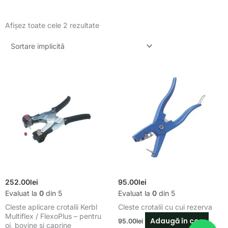
Afișez toate cele 2 rezultate
252.00
lei
95.00
lei
Evaluat la
0
din 5
Evaluat la
0
din 5
Cleste aplicare crotalii Kerbl
Cleste crotalii cu cui rezerva
Multiflex / FlexoPlus – pentru
Adaugă în coș
95.00
lei
oi, bovine si caprine