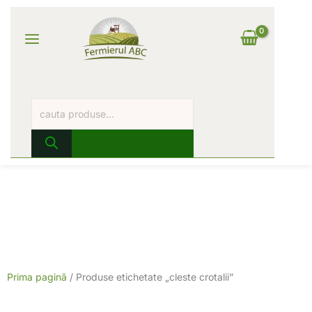
Skip
Products
Main
to
search
content
Log In
Menu
Prima pagină
/ Produse etichetate „cleste crotalii”