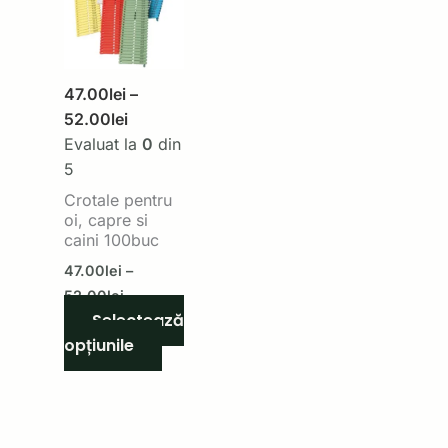
prețuri:
are
47.00lei
până
47.00lei
mai
la
până
multe
52.00lei
la
variații.
47.00
lei
–
52.00lei
Opțiunile
52.00
lei
pot
Evaluat la
0
din
fi
5
alese
Crotale pentru
în
oi, capre si
pagina
caini 100buc
produsului.
47.00
lei
–
52.00
lei
Selectează
opțiunile