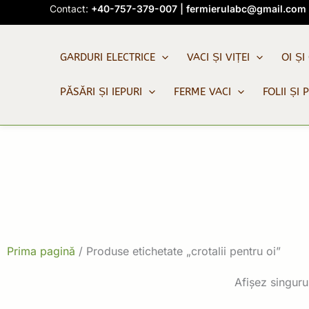
Skip
Contact:
+40-757-379-007
|
fermierulabc@gmail.com
to
content
GARDURI ELECTRICE
VACI ȘI VIȚEI
OI ȘI
PĂSĂRI ȘI IEPURI
FERME VACI
FOLII ȘI 
Prima pagină
/ Produse etichetate „crotalii pentru oi”
Afișez singurul