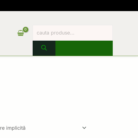
Products
search