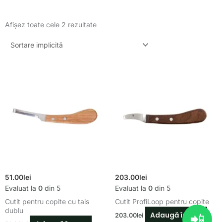
Afișez toate cele 2 rezultate
51.00
lei
203.00
lei
Evaluat la
0
din 5
Evaluat la
0
din 5
Cutit pentru copite cu tais
Cutit ProfiLoop pentru copite
dublu
Adaugă în coș
📲
203.00
lei