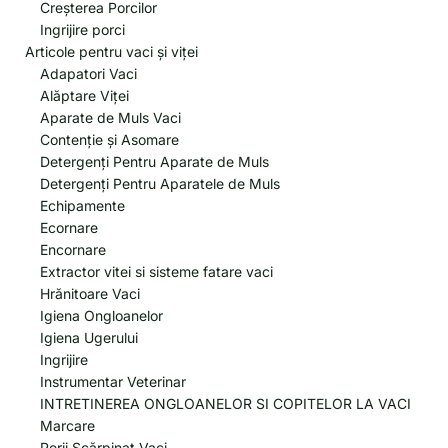
Creșterea Porcilor
Ingrijire porci
Articole pentru vaci și viței
Adapatori Vaci
Alăptare Viței
Aparate de Muls Vaci
Contenție și Asomare
Detergenți Pentru Aparate de Muls
Detergenți Pentru Aparatele de Muls
Echipamente
Ecornare
Encornare
Extractor vitei si sisteme fatare vaci
Hrănitoare Vaci
Igiena Ongloanelor
Igiena Ugerului
Ingrijire
Instrumentar Veterinar
INTRETINEREA ONGLOANELOR SI COPITELOR LA VACI
Marcare
Perii Scărpinat Vaci