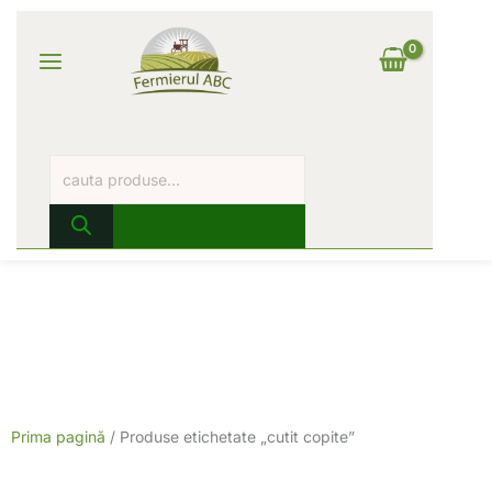
Skip
Products
Main
to
search
content
Log In
Menu
Prima pagină
/ Produse etichetate „cutit copite”