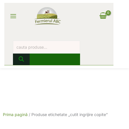
Skip
Products
Main
to
search
content
Log In
Menu
Prima pagină
/ Produse etichetate „cutit ingrijire copite”