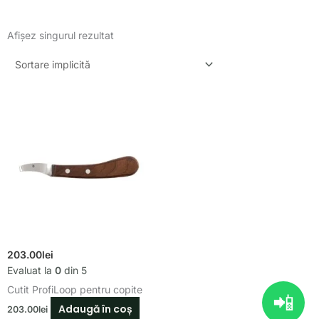
Afișez singurul rezultat
203.00
lei
Evaluat la
0
din 5
Cutit ProfiLoop pentru copite
📲
Adaugă în coș
203.00
lei