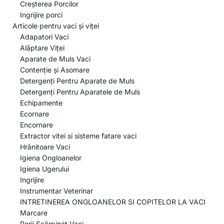
Creșterea Porcilor
Ingrijire porci
Articole pentru vaci și viței
Adapatori Vaci
Alăptare Viței
Aparate de Muls Vaci
Contenție și Asomare
Detergenți Pentru Aparate de Muls
Detergenți Pentru Aparatele de Muls
Echipamente
Ecornare
Encornare
Extractor vitei si sisteme fatare vaci
Hrănitoare Vaci
Igiena Ongloanelor
Igiena Ugerului
Ingrijire
Instrumentar Veterinar
INTRETINEREA ONGLOANELOR SI COPITELOR LA VACI
Marcare
Perii Scărpinat Vaci