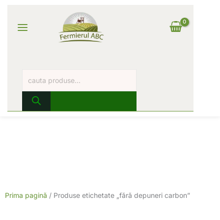
Skip
Products
Main
to
search
content
Log In
Menu
Prima pagină
/ Produse etichetate „fără depuneri carbon”