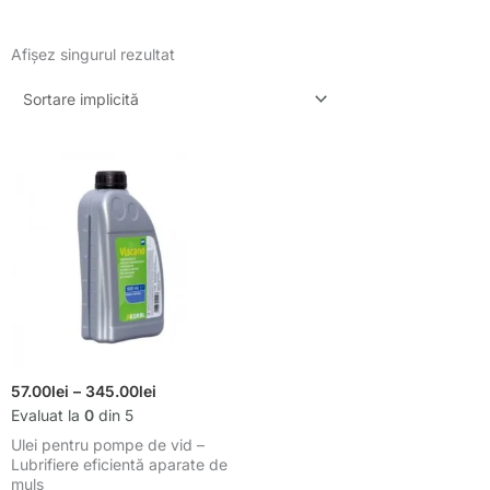
Afișez singurul rezultat
Interval
Interval
Acest
de
de
produs
prețuri:
prețuri:
are
57.00lei
până
57.00lei
mai
la
până
multe
345.00lei
la
variații.
345.00lei
Opțiunile
pot
fi
alese
57.00
lei
–
345.00
lei
în
Evaluat la
0
din 5
pagina
Ulei pentru pompe de vid –
produsului.
Lubrifiere eficientă aparate de
muls