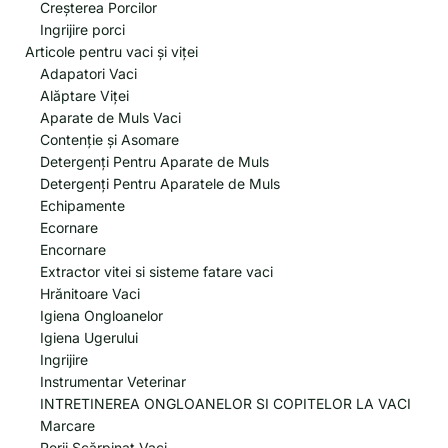
Creșterea Porcilor
Ingrijire porci
Articole pentru vaci și viței
Adapatori Vaci
Alăptare Viței
Aparate de Muls Vaci
Contenție și Asomare
Detergenți Pentru Aparate de Muls
Detergenți Pentru Aparatele de Muls
Echipamente
Ecornare
Encornare
Extractor vitei si sisteme fatare vaci
Hrănitoare Vaci
Igiena Ongloanelor
Igiena Ugerului
Ingrijire
Instrumentar Veterinar
INTRETINEREA ONGLOANELOR SI COPITELOR LA VACI
Marcare
Perii Scărpinat Vaci