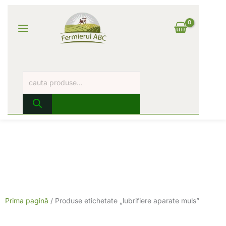
Skip
Products
Main
to
search
content
Log In
Menu
Prima pagină
/ Produse etichetate „lubrifiere aparate muls”