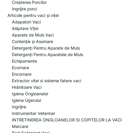
Creșterea Porcilor
Ingrijire porci
Articole pentru vaci și viței
Adapatori Vaci
Alăptare Viței
Aparate de Muls Vaci
Contenție și Asomare
Detergenți Pentru Aparate de Muls
Detergenți Pentru Aparatele de Muls
Echipamente
Ecornare
Encornare
Extractor vitei si sisteme fatare vaci
Hrănitoare Vaci
Igiena Ongloanelor
Igiena Ugerului
Ingrijire
Instrumentar Veterinar
INTRETINEREA ONGLOANELOR SI COPITELOR LA VACI
Marcare
Perii Scărpinat Vaci