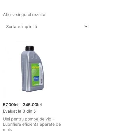
Afișez singurul rezultat
Interval
Interval
Acest
de
de
produs
prețuri:
prețuri:
are
57.00lei
până
57.00lei
mai
la
până
multe
345.00lei
la
variații.
345.00lei
Opțiunile
pot
fi
alese
57.00
lei
–
345.00
lei
în
Evaluat la
0
din 5
pagina
Ulei pentru pompe de vid –
produsului.
Lubrifiere eficientă aparate de
muls