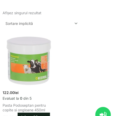
Afișez singurul rezultat
122.00
lei
Evaluat la
0
din 5
Pasta Podoseptan pentru
copite si ongloane 450ml
📲