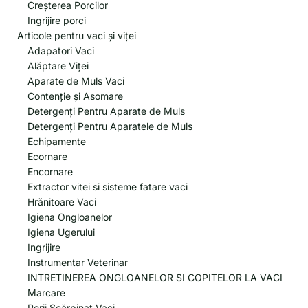
Creșterea Porcilor
Ingrijire porci
Articole pentru vaci și viței
Adapatori Vaci
Alăptare Viței
Aparate de Muls Vaci
Contenție și Asomare
Detergenți Pentru Aparate de Muls
Detergenți Pentru Aparatele de Muls
Echipamente
Ecornare
Encornare
Extractor vitei si sisteme fatare vaci
Hrănitoare Vaci
Igiena Ongloanelor
Igiena Ugerului
Ingrijire
Instrumentar Veterinar
INTRETINEREA ONGLOANELOR SI COPITELOR LA VACI
Marcare
Perii Scărpinat Vaci