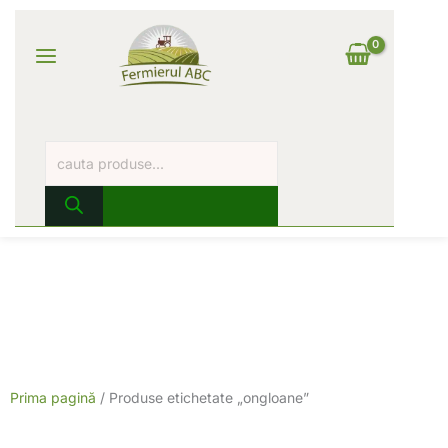
Skip
Products
Main
to
search
content
Log In
Menu
Prima pagină
/ Produse etichetate „ongloane”