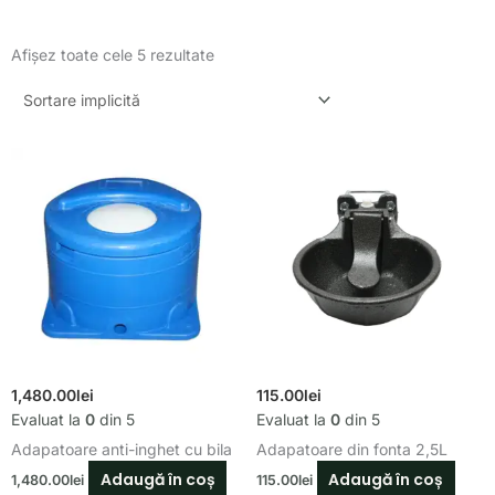
Afișez toate cele 5 rezultate
1,480.00
lei
115.00
lei
Evaluat la
0
din 5
Evaluat la
0
din 5
Adapatoare anti-inghet cu bila
Adapatoare din fonta 2,5L
Adaugă în coș
Adaugă în coș
1,480.00
lei
115.00
lei