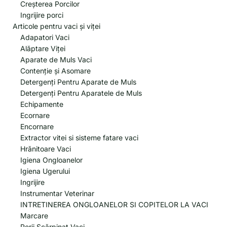
Creșterea Porcilor
Ingrijire porci
Articole pentru vaci și viței
Adapatori Vaci
Alăptare Viței
Aparate de Muls Vaci
Contenție și Asomare
Detergenți Pentru Aparate de Muls
Detergenți Pentru Aparatele de Muls
Echipamente
Ecornare
Encornare
Extractor vitei si sisteme fatare vaci
Hrănitoare Vaci
Igiena Ongloanelor
Igiena Ugerului
Ingrijire
Instrumentar Veterinar
INTRETINEREA ONGLOANELOR SI COPITELOR LA VACI
Marcare
Perii Scărpinat Vaci