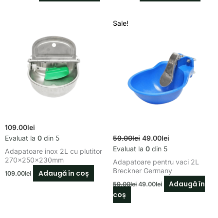
Prețul
Prețul
Sale!
inițial
curent
Prețul
Prețul
a
este:
inițial
curent
fost:
49.00lei.
59.00lei.
a
este:
fost:
49.00lei.
59.00lei.
109.00
lei
Evaluat la
0
din 5
59.00
lei
49.00
lei
Evaluat la
0
din 5
Adapatoare inox 2L cu plutitor
270x250x230mm
Adapatoare pentru vaci 2L
Breckner Germany
Adaugă în coș
109.00
lei
Adaugă în
59.00
lei
49.00
lei
coș