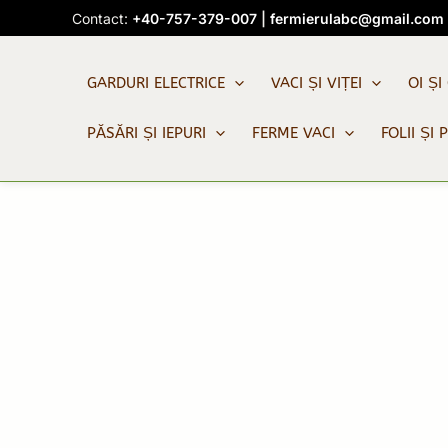
Skip
Contact:
+40-757-379-007
|
fermierulabc@gmail.com
to
content
GARDURI ELECTRICE
VACI ȘI VIȚEI
OI ȘI
PĂSĂRI ȘI IEPURI
FERME VACI
FOLII ȘI 