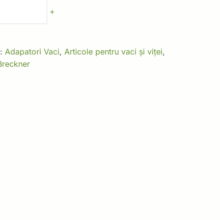
+
i:
Adapatori Vaci
,
Articole pentru vaci și viței
,
Breckner