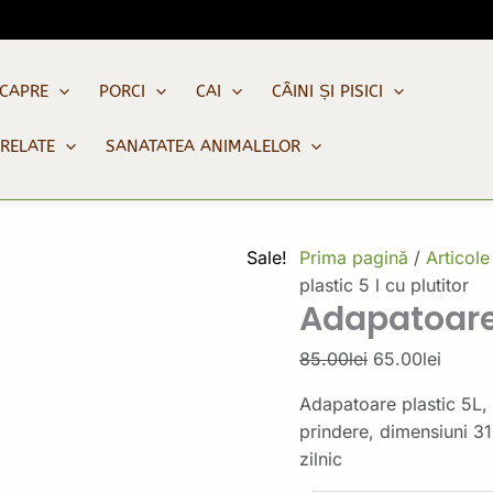
Cantitate
Prețul
Prețul
Adapatoare
inițial
curent
plastic
a
este:
 CAPRE
PORCI
CAI
CÂINI ȘI PISICI
5
fost:
65.00l
l
85.00lei.
PRELATE
SANATATEA ANIMALELOR
cu
plutitor
Sale!
Prima pagină
/
Articole
plastic 5 l cu plutitor
Adapatoare 
85.00
lei
65.00
lei
Adapatoare plastic 5L, u
prindere, dimensiuni 3
zilnic