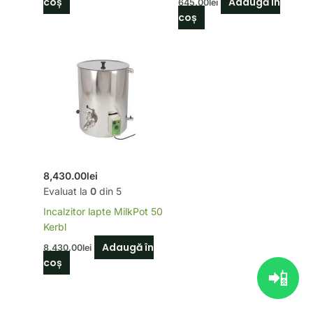
coș
Adaugă în
645.00
lei
coș
8,430.00
lei
Evaluat la
0
din 5
Incalzitor lapte MilkPot 50
Kerbl
Adaugă în
8,430.00
lei
coș
📲