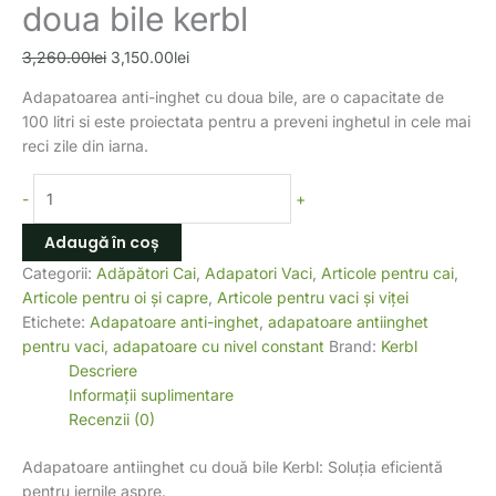
doua bile kerbl
3,260.00
lei
3,150.00
lei
Adapatoarea anti-inghet cu doua bile, are o capacitate de
100 litri si este proiectata pentru a preveni inghetul in cele mai
reci zile din iarna.
-
+
Adaugă în coș
Categorii:
Adăpători Cai
,
Adapatori Vaci
,
Articole pentru cai
,
Articole pentru oi și capre
,
Articole pentru vaci și viței
Etichete:
Adapatoare anti-inghet
,
adapatoare antiinghet
pentru vaci
,
adapatoare cu nivel constant
Brand:
Kerbl
Descriere
Informații suplimentare
Recenzii (0)
Adapatoare antiinghet cu două bile Kerbl: Soluția eficientă
pentru iernile aspre.