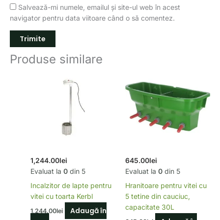
Salvează-mi numele, emailul și site-ul web în acest
navigator pentru data viitoare când o să comentez.
Produse similare
1,244.00
lei
645.00
lei
Evaluat la
0
din 5
Evaluat la
0
din 5
Incalzitor de lapte pentru
Hranitoare pentru vitei cu
vitei cu toarta Kerbl
5 tetine din cauciuc,
capacitate 30L
Adaugă în
1,244.00
lei