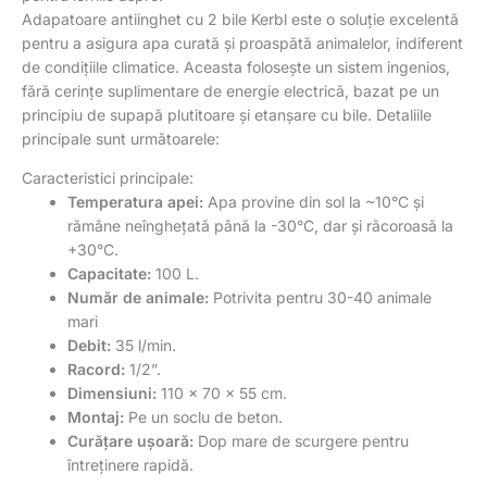
Adapatoare antiinghet cu 2 bile Kerbl este o soluție excelentă
pentru a asigura apa curată și proaspătă animalelor, indiferent
de condițiile climatice. Aceasta folosește un sistem ingenios,
fără cerințe suplimentare de energie electrică, bazat pe un
principiu de supapă plutitoare și etanșare cu bile. Detaliile
principale sunt următoarele:
Caracteristici principale:
Temperatura apei:
Apa provine din sol la ~10°C și
rămâne neînghețată până la -30°C, dar și răcoroasă la
+30°C.
Capacitate:
100 L.
Număr de animale:
Potrivita pentru 30-40 animale
mari
Debit:
35 l/min.
Racord:
1/2”.
Dimensiuni:
110 x 70 x 55 cm.
Montaj:
Pe un soclu de beton.
Curățare ușoară:
Dop mare de scurgere pentru
întreținere rapidă.