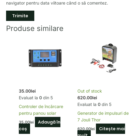
navigator pentru data viitoare când o să comentez.
Produse similare
35.00
lei
Out of stock
Evaluat la
0
din 5
620.00
lei
Evaluat la
0
din 5
Controler de încărcare
pentru panou solar
Generator de impulsuri de
7 Jouli Thor
Adaugă în
35.00
lei
coș
Citește mai
620.00
lei
mult