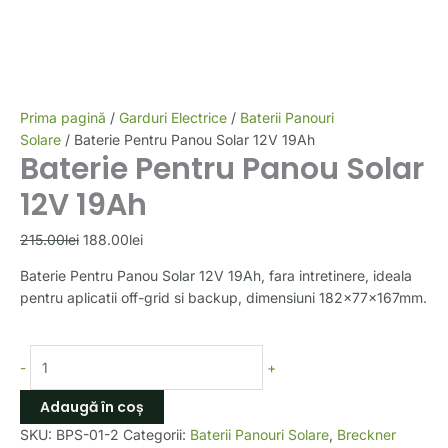
Prima pagină
/
Garduri Electrice
/
Baterii Panouri
Solare
/ Baterie Pentru Panou Solar 12V 19Ah
Baterie Pentru Panou Solar
12V 19Ah
215.00
lei
188.00
lei
Baterie Pentru Panou Solar 12V 19Ah, fara intretinere, ideala
pentru aplicatii off-grid si backup, dimensiuni 182x77x167mm.
-
+
Adaugă în coș
SKU:
BPS-01-2
Categorii:
Baterii Panouri Solare
,
Breckner