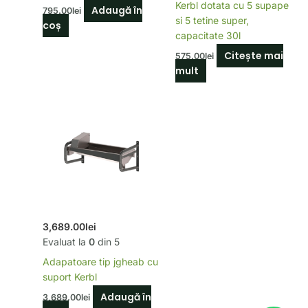
Kerbl dotata cu 5 supape
Adaugă în
795.00
lei
si 5 tetine super,
coș
capacitate 30l
Citește mai
575.00
lei
mult
3,689.00
lei
Evaluat la
0
din 5
Adapatoare tip jgheab cu
suport Kerbl
Adaugă în
3,689.00
lei