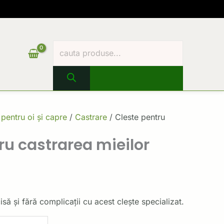
Products
search
 pentru oi și capre
/
Castrare
/ Cleste pentru
ru castrarea mieilor
să și fără complicații cu acest clește specializat.