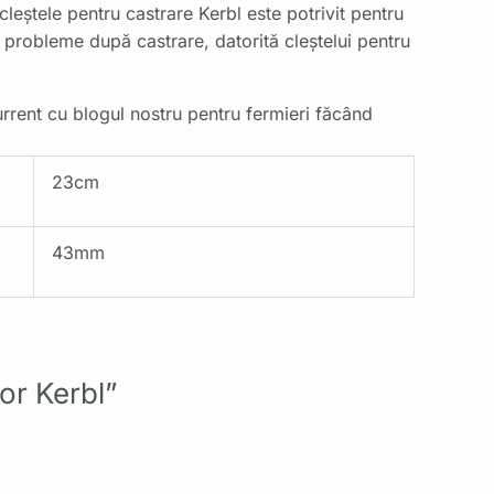
leștele pentru castrare Kerbl este potrivit pentru
ră probleme după castrare, datorită cleștelui pentru
urrent cu blogul nostru pentru fermieri făcând
23cm
43mm
lor Kerbl”