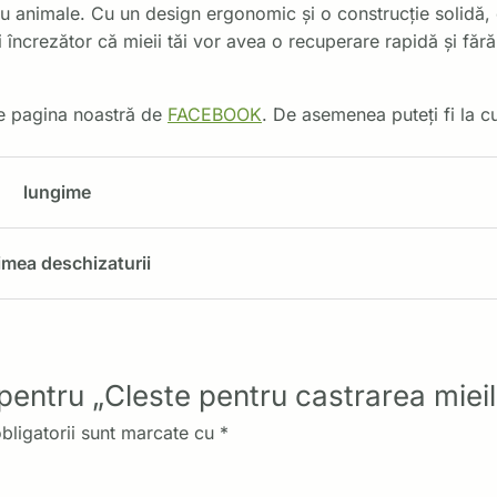
u animale. Cu un design ergonomic și o construcție solidă, c
ii încrezător că mieii tăi vor avea o recuperare rapidă și fă
 pe pagina noastră de
FACEBOOK
. De asemenea puteți fi la c
lungime
imea deschizaturii
e pentru „Cleste pentru castrarea miei
bligatorii sunt marcate cu
*