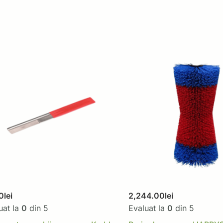
0
lei
2,244.00
lei
uat la
0
din 5
Evaluat la
0
din 5