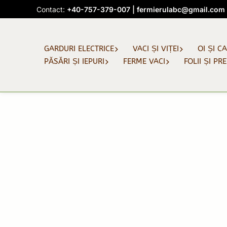
Skip
Contact:
+40-757-379-007
|
fermierulabc@gmail.com
to
content
GARDURI ELECTRICE
VACI ȘI VIȚEI
OI ȘI C
PĂSĂRI ȘI IEPURI
FERME VACI
FOLII ȘI PR