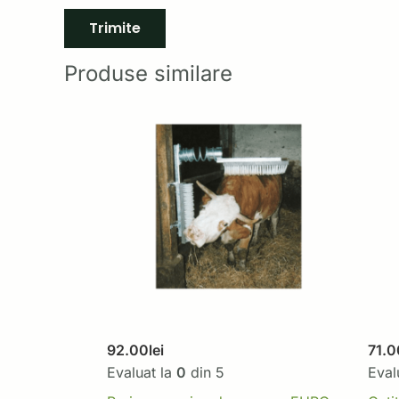
Produse similare
92.00
lei
71.0
Evaluat la
0
din 5
Eval