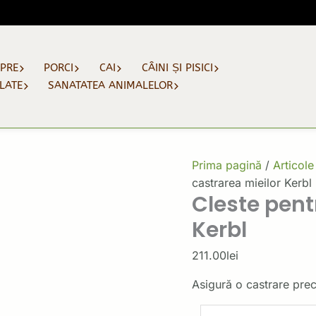
Cantitate
Cleste
pentru
castrarea
APRE
PORCI
CAI
CÂINI ȘI PISICI
mieilor
ELATE
SANATATEA ANIMALELOR
Kerbl
Prima pagină
/
Articole
castrarea mieilor Kerbl
Cleste pent
Kerbl
211.00
lei
Asigură o castrare preci