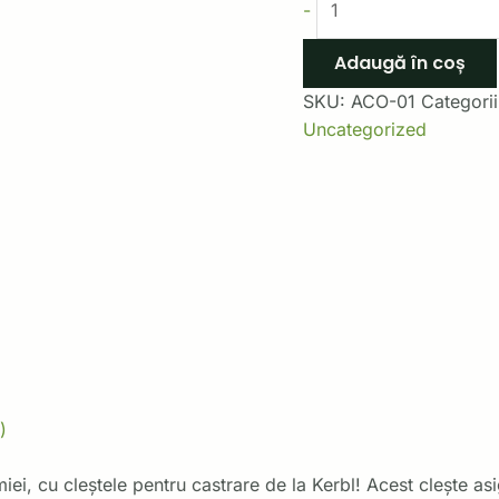
-
Adaugă în coș
SKU:
ACO-01
Categori
Uncategorized
)
ei, cu cleștele pentru castrare de la Kerbl! Acest clește asi