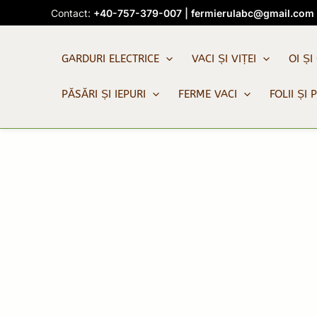
Skip
Contact:
+40-757-379-007
|
fermierulabc@gmail.com
to
content
GARDURI ELECTRICE
VACI ȘI VIȚEI
OI ȘI
PĂSĂRI ȘI IEPURI
FERME VACI
FOLII ȘI 