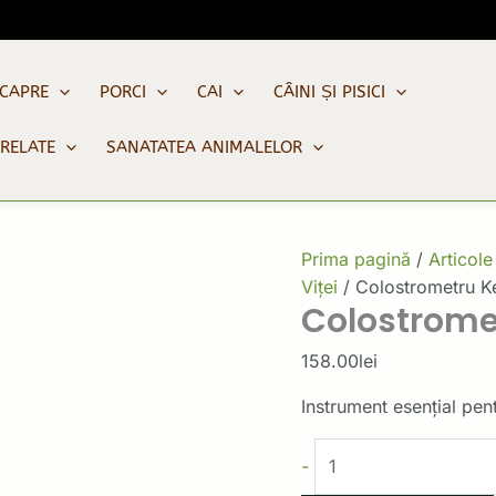
Cantitate
Colostrometru
Kerbl
 CAPRE
PORCI
CAI
CÂINI ȘI PISICI
PRELATE
SANATATEA ANIMALELOR
Prima pagină
/
Articole
Viței
/ Colostrometru K
Colostrome
158.00
lei
Instrument esențial pentr
-