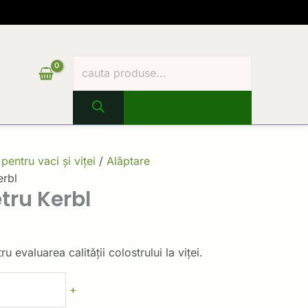
Products
search
 pentru vaci și viței
/
Alăptare
erbl
tru Kerbl
u evaluarea calității colostrului la viței.
+