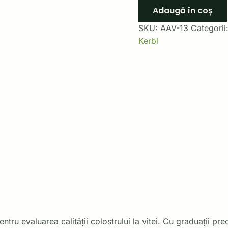
Adaugă în coș
SKU:
AAV-13
Categorii
Kerbl
ntru evaluarea calității colostrului la vitei. Cu graduații pr