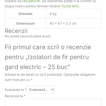
noastră de
FACEBOOK
. De asemenea puteți fi la current cu
blogul nostru pentru fermieri făcând
CLICK AICI
.
Greutate
4 kg
Dimensiuni
40 × 67 × 2.5 cm
Recenzii
Nu există recenzii până acum.
Fii primul care scrii o recenzie
pentru „Izolatori de fir pentru
gard electric – 25 buc”
Adresa ta de email nu va fi publicată.
Câmpurile obligatorii
sunt marcate cu
*
Evaluarea ta
*
Recenzia ta
*