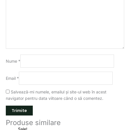
Nume
*
Email
*
Salvează-mi numele, emailul și site-ul web în acest
navigator pentru data viitoare când o să comentez.
Produse similare
Prețul
Prețul
Interval
Interval
Ace
Sale!