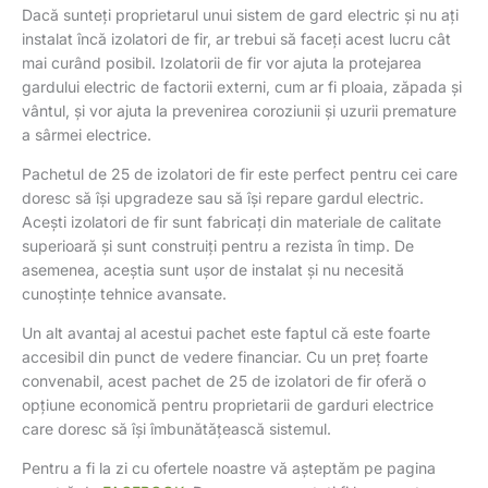
Dacă sunteți proprietarul unui sistem de gard electric și nu ați
instalat încă izolatori de fir, ar trebui să faceți acest lucru cât
mai curând posibil. Izolatorii de fir vor ajuta la protejarea
gardului electric de factorii externi, cum ar fi ploaia, zăpada și
vântul, și vor ajuta la prevenirea coroziunii și uzurii premature
a sârmei electrice.
Pachetul de 25 de izolatori de fir este perfect pentru cei care
doresc să își upgradeze sau să își repare gardul electric.
Acești izolatori de fir sunt fabricați din materiale de calitate
superioară și sunt construiți pentru a rezista în timp. De
asemenea, aceștia sunt ușor de instalat și nu necesită
cunoștințe tehnice avansate.
Un alt avantaj al acestui pachet este faptul că este foarte
accesibil din punct de vedere financiar. Cu un preț foarte
convenabil, acest pachet de 25 de izolatori de fir oferă o
opțiune economică pentru proprietarii de garduri electrice
care doresc să își îmbunătățească sistemul.
Pentru a fi la zi cu ofertele noastre vă așteptăm pe pagina