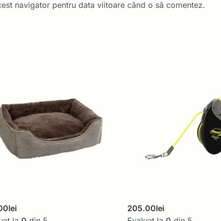
cest navigator pentru data viitoare când o să comentez.
00
lei
205.00
lei
uat la
0
din 5
Evaluat la
0
din 5