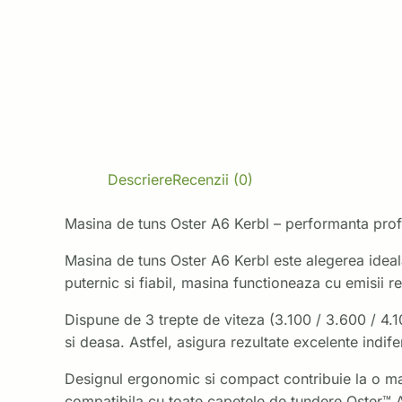
Descriere
Recenzii (0)
Masina de tuns Oster A6 Kerbl – performanta profe
Masina de tuns Oster A6 Kerbl este alegerea ideala 
puternic si fiabil, masina functioneaza cu emisii r
Dispune de 3 trepte de viteza (3.100 / 3.600 / 4.1
si deasa. Astfel, asigura rezultate excelente indife
Designul ergonomic si compact contribuie la o man
compatibila cu toate capetele de tundere Oster™ A5™,