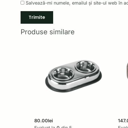
Salvează-mi numele, emailul și site-ul web în a
Produse similare
80.00
lei
147.
Evaluat la
0
din 5
Eval