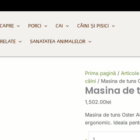
Cantitate
Masina
de
 CAPRE
PORCI
CAI
CÂINI ȘI PISICI
tuns
Oster
PRELATE
SANATATEA ANIMALELOR
A6
Kerbl
Prima pagină
/
Articole
câini
/ Masina de tuns 
Masina de t
1,502.00
lei
Masina de tuns Oster A6
ergonomic. Ideala pentr
-