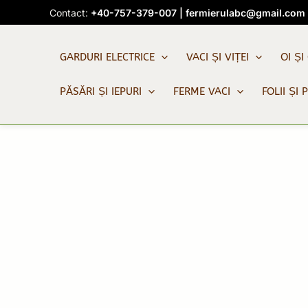
Skip
Contact:
+40-757-379-007
|
fermierulabc@gmail.com
to
content
GARDURI ELECTRICE
VACI ȘI VIȚEI
OI ȘI
PĂSĂRI ȘI IEPURI
FERME VACI
FOLII ȘI 