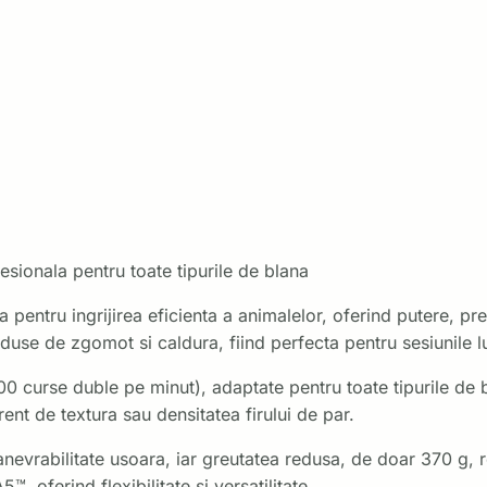
sionala pentru toate tipurile de blana
pentru ingrijirea eficienta a animalelor, oferind putere, pre
eduse de zgomot si caldura, fiind perfecta pentru sesiunile l
00 curse duble pe minut), adaptate pentru toate tipurile de 
rent de textura sau densitatea firului de par.
evrabilitate usoara, iar greutatea redusa, de doar 370 g, re
 oferind flexibilitate si versatilitate.