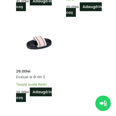
Adaugă în
45.00
lei
coș
Adaugă în
20.00
lei
coș
26.00
lei
Evaluat la
0
din 5
Tesala ovala Kerbl
Adaugă în
26.00
lei
coș
📲