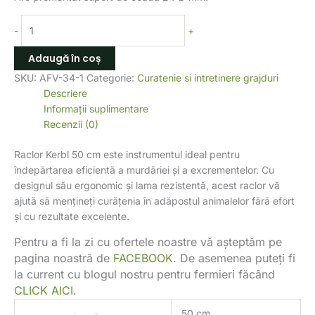
-
+
Adaugă în coș
SKU:
AFV-34-1
Categorie:
Curatenie si intretinere grajduri
Descriere
Informații suplimentare
Recenzii (0)
Raclor Kerbl 50 cm este instrumentul ideal pentru
îndepărtarea eficientă a murdăriei și a excrementelor. Cu
designul său ergonomic și lama rezistentă, acest raclor vă
ajută să mențineți curățenia în adăpostul animalelor fără efort
și cu rezultate excelente.
Pentru a fi la zi cu ofertele noastre vă așteptăm pe
pagina noastră de
FACEBOOK
. De asemenea puteți fi
la current cu blogul nostru pentru fermieri făcând
CLICK AICI
.
50 cm