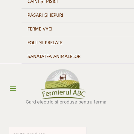
CÂINI ȘI PISICI
PĂSĂRI ȘI IEPURI
FERME VACI
FOLII ȘI PRELATE
SANATATEA ANIMALELOR
Main
Menu
Gard electric si produse pentru ferma