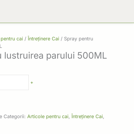
 pentru cai
/
Întreținere Cai
/ Spray pentru
L
 lustruirea parului 500ML
+
e
Categorii:
Articole pentru cai
,
Întreținere Cai
,