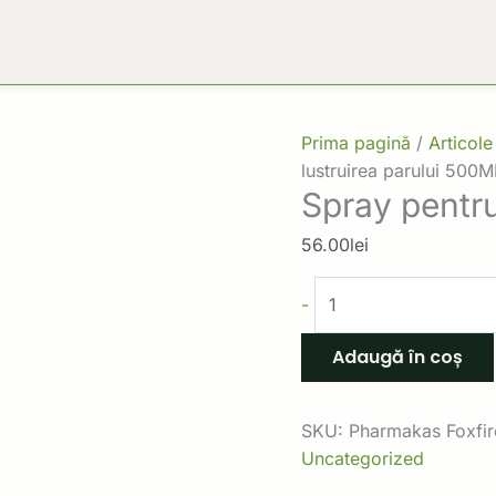
Prima pagină
/
Articole
lustruirea parului 500M
Spray pentru
56.00
lei
-
Adaugă în coș
SKU:
Pharmakas Foxfir
Uncategorized