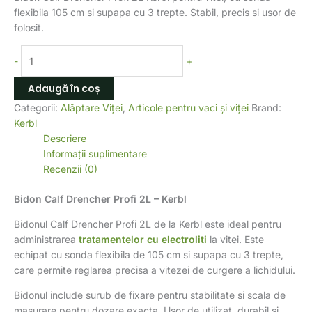
flexibila 105 cm si supapa cu 3 trepte. Stabil, precis si usor de
folosit.
-
+
Adaugă în coș
Categorii:
Alăptare Viței
,
Articole pentru vaci și viței
Brand:
Kerbl
Descriere
Informații suplimentare
Recenzii (0)
Bidon Calf Drencher Profi 2L – Kerbl
Bidonul Calf Drencher Profi 2L de la Kerbl este ideal pentru
administrarea
tratamentelor cu electroliti
la vitei. Este
echipat cu sonda flexibila de 105 cm si supapa cu 3 trepte,
care permite reglarea precisa a vitezei de curgere a lichidului.
Bidonul include surub de fixare pentru stabilitate si scala de
masurare pentru dozare exacta. Usor de utilizat, durabil si