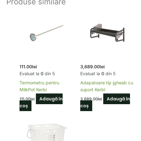
Produse similare
111.00
lei
3,689.00
lei
Evaluat la
0
din 5
Evaluat la
0
din 5
Termometru pentru
Adapatoare tip jgheab cu
MilkPot Kerbl
suport Kerbl
Adaugă în
Adaugă în
111.00
lei
3,689.00
lei
coș
coș