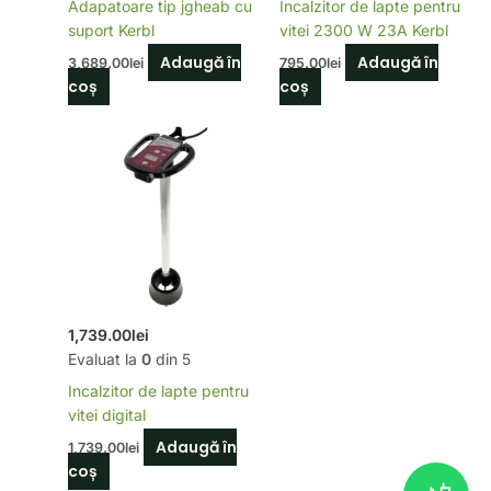
Adapatoare tip jgheab cu
Incalzitor de lapte pentru
suport Kerbl
vitei 2300 W 23A Kerbl
Adaugă în
Adaugă în
3,689.00
lei
795.00
lei
coș
coș
1,739.00
lei
Evaluat la
0
din 5
Incalzitor de lapte pentru
vitei digital
Adaugă în
1,739.00
lei
coș